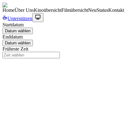
Home
Über Uns
Kinoübersicht
Filmübersicht
Neu
Status
Kontakt
Unterstützen
Startdatum
Datum wählen
Enddatum
Datum wählen
Früheste Zeit